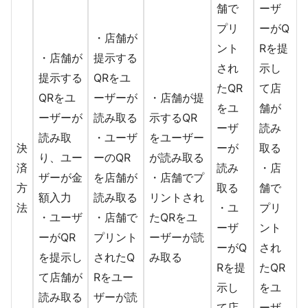
舗で
ーザ
プリ
ーがQ
・店舗が
ント
Rを提
・店舗が
提示する
され
示し
提示する
QRをユ
たQR
て店
QRをユ
ーザーが
・店舗が提
をユ
舗が
ーザーが
読み取る
示するQR
ーザ
読み
読み取
・ユーザ
をユーザー
決
ーが
取る
り、ユー
ーのQR
が読み取る
済
読み
・店
ザーが金
を店舗が
・店舗でプ
方
取る
舗で
額入力
読み取る
リントされ
法
・ユ
プリ
・ユーザ
・店舗で
たQRをユ
ーザ
ント
ーがQR
プリント
ーザーが読
ーがQ
され
を提示し
されたQ
み取る
Rを提
たQR
て店舗が
Rをユー
示し
をユ
読み取る
ザーが読
て店
ーザ