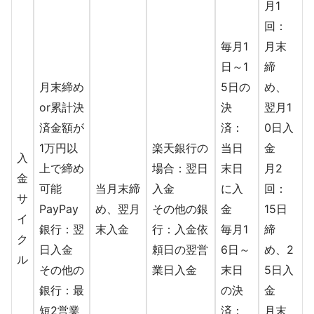
月1
回：
毎月1
月末
日～1
締
月末締め
5日の
め、
or累計決
決
翌月1
済金額が
済：
0日入
1万円以
楽天銀行の
当日
金
入
上で締め
場合：翌日
末日
月2
金
可能
当月末締
入金
に入
回：
サ
PayPay
め、翌月
その他の銀
金
15日
イ
銀行：翌
末入金
行：入金依
毎月1
締
ク
日入金
頼日の翌営
6日～
め、2
ル
その他の
業日入金
末日
5日入
銀行：最
の決
金
短2営業
済：
月末