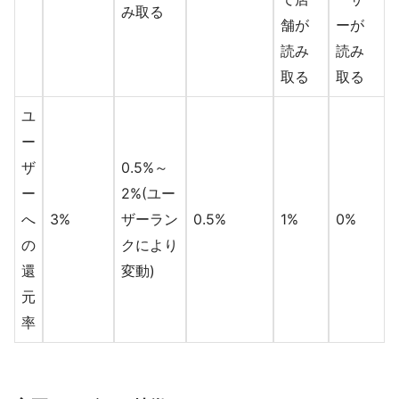
み取る
舗が
ーが
読み
読み
取る
取る
ユ
ー
ザ
0.5%～
ー
2%(ユー
へ
3%
ザーラン
0.5%
1%
0%
の
クにより
還
変動)
元
率