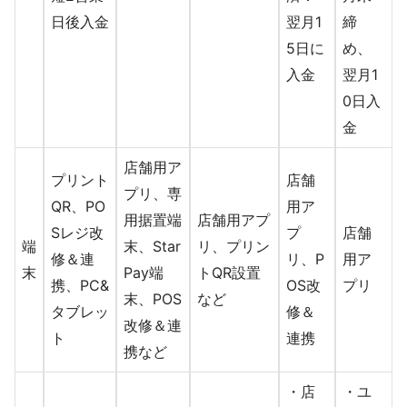
日後入金
翌月1
締
5日に
め、
入金
翌月1
0日入
金
店舗用ア
プリント
店舗
プリ、専
QR、PO
用ア
用据置端
店舗用アプ
Sレジ改
プ
店舗
端
末、Star
リ、プリン
修＆連
リ、P
用ア
末
Pay端
トQR設置
携、PC&
OS改
プリ
末、POS
など
タブレッ
修＆
改修＆連
ト
連携
携など
・店
・ユ