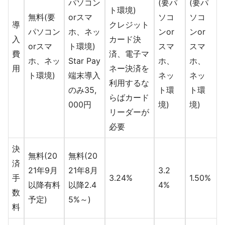
パソコン
(要パ
(要パ
ト環境)
無料(要
orスマ
ソコ
ソコ
導
クレジット
パソコン
ホ、ネッ
ンor
ンor
入
カード決
orスマ
ト環境)
スマ
スマ
費
済、電子マ
ホ、ネッ
Star Pay
ホ、
ホ、
用
ネー決済を
ト環境)
端末導入
ネッ
ネッ
利用するな
のみ35,
ト環
ト環
らばカード
000円
境)
境)
リーダーが
必要
決
無料(20
無料(20
済
21年9月
21年8月
3.2
手
3.24%
1.50%
以降有料
以降2.4
4%
数
予定)
5%～)
料