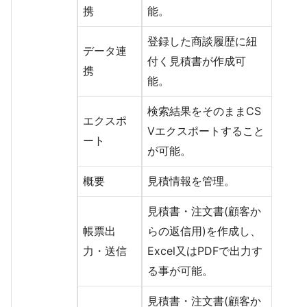
携
能。
登録した商談履歴に紐
データ連
付く見積書が作成可
携
能。
検索結果をそのままCS
エクスポ
Vエクスポートすること
ート
が可能。
概要
見積情報を管理。
見積書・注文書(顧客か
帳票出
らの返信用)を作成し、
力・送信
Excel又はPDFで出力す
る事が可能。
見積書・注文書(顧客か