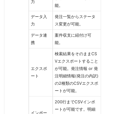
力
能。
データ入
発注一覧からステータ
力
ス変更が可能。
データ連
案件収支に紐付け可
携
能。
検索結果をそのままCS
Vエクスポートすること
エクスポ
が可能。発注情報 or 発
ート
注明細情報(発注の内訳)
の2種類のCSVエクスポ
ートが可能。
200行までCSVインポ
ートが可能です。明細
インポー