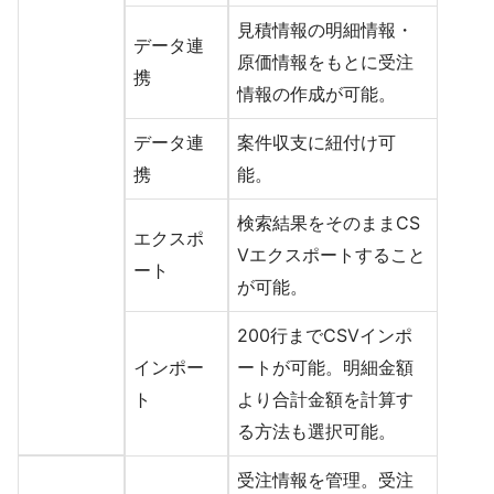
見積情報の明細情報・
データ連
原価情報をもとに受注
携
情報の作成が可能。
データ連
案件収支に紐付け可
携
能。
検索結果をそのままCS
エクスポ
Vエクスポートすること
ート
が可能。
200行までCSVインポ
インポー
ートが可能。明細金額
ト
より合計金額を計算す
る方法も選択可能。
受注情報を管理。受注